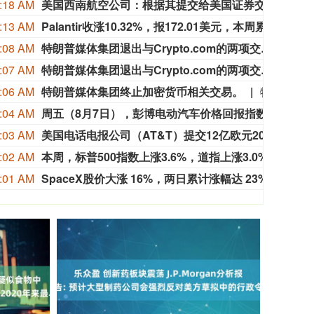
:18 AM
美国西南航空公司：根据其提交给美国证券交易委员会（SEC）的文件显示，鲍勃·乔丹的基本工资为123万美元，长期激励目标倍数为1200%，短期激励目标倍数为200%。
美国西
:13 AM
Palantir收涨10.32%，报172.01美元，本周累计上涨39.78%。
Pala
:08 AM
特朗普媒体集团退出与Crypto.com的两项交易
临时首
:07 AM
特朗普媒体集团退出与Crypto.com的两项交易。
特朗普
:06 AM
特朗普媒体集团终止加密货币相关交易。
特朗普媒体集团终止加密货币相关交易。
:04 AM
周五（8月7日），彭博电动汽车价格回报指数2.16%，报3475.48点，本周累计上涨3.63%。
周五（
:03 AM
美国电话电报公司（AT&T）提交12亿欧元2028到期浮动利率全球票据发行最终条款说明书。
美国电
:02 AM
本周，标普500指数上涨3.6%，道指上涨3.0%，纳斯达克指数上涨5.2%。
本周，
:01 AM
SpaceX股价大涨 16%，两日累计涨幅达 23%。
Spa