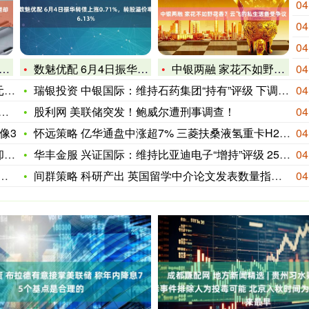
04
04
04
数魅优配 6月4日振华转债上涨0.71%，转股溢价率6.13
中银两融 家花不如野花香？云飞的私生活备受争议
04
连
瑞银投资 中银国际：维持石药集团“持有”评级 下调目标价至8
04
股利网 美联储突发！鲍威尔遭刑事调查！
04
像3
怀远策略 亿华通盘中涨超7% 三菱扶桑液氢重卡H2FC亮相搭
04
二
华丰金服 兴证国际：维持比亚迪电子“增持”评级 25H1盈利
04
间群策略 科研产出 英国留学中介论文发表数量指数排名_学术_
04