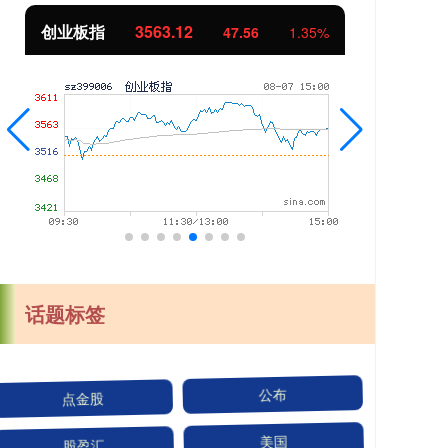
创业板指
3563.12
基
47.56
1.35%
话题标签
点金股
公布
股盈汇
美国