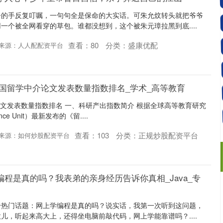
子的手反复叮嘱，一句句全是保命的大实话。可朱允炆转头就把爷爷
一个被全网看穿的草包。谁都没想到，这个被朱元璋拉黑到底....
查看：
80
分类：
盛康优配
来源：人人配配资平台
英国留学中介论文发表数量指数排名_学术_高等教育
介论文发表数量指数排名 一、科研产出指数简介 根据全球高等教育研究
ence Unit）最新发布的《留....
查看：
103
分类：
正规炒股配资平台
来源：如何炒股配资平台
编程是真的吗？我表弟的亲身经历告诉你真相_Java_专
个热门话题：网上学编程是真的吗？说实话，我第一次听到这问题，
儿，听起来高大上，还得坐电脑前敲代码，网上学能靠谱吗？....