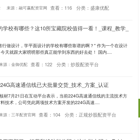
查看：
116
分类：
盛康优配
2
来源：融可赢配资官网
的学校有哪些？这10所宝藏院校值得一看！_课程_教学_
转行做设计，学平面设计的学校有哪些靠谱的啊？" 作为一个在设计
今天就跟大家唠唠那些真正能学到东西的好去处！ 国内....
查看：
122
分类：
炒股配资平台
来源：金御优配
224G高速通信线已大批量交货_技术_方案_认证
核材7月21日在互动平台表示，当前224G高速通信线的主流技术方
技术，公司凭此两项技术方案开发的224G高速....
查看：
104
分类：
正规炒股配资平台
来源：三羊配资官网