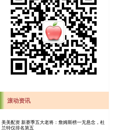
滚动资讯
普患配资 24.8亿！中国资本吞下汉堡王