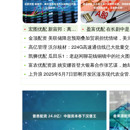
宏图优配 新宙邦：离任高管毛玉华拟减持85万股公司股份
盈富优配 在长剧中是不起眼的丑男，到短剧里却变成顶流帅哥，反
金顶配资 美联储降息预期叠加贸易担忧情绪，美元疲软推动纽元
高亿管理 沃尔核材：224G高速通信线已大批量交货_技术_方
凯狮优配 瓜田乐1：老赵闲聊花钱铜镜中的社火图
富农优配资源 姚安娜首登大银幕合作张艺谋，她却用实力打破富
上升浪 2025年5月7日邯郸开发区滏东现代农业管理有限公司