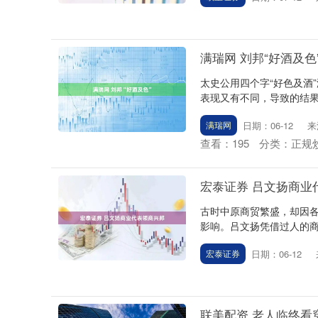
沪深300
4694.44
0.89
1.42%
43.13
0.9
满瑞网 刘邦“好酒及色
太史公用四个字“好色及酒
表现又有不同，导致的结果
日期：06-12
来
满瑞网
查看：
195
分类：
正规
宏泰证券 吕文扬商业
古时中原商贸繁盛，却因
影响。吕文扬凭借过人的商
日期：06-12
宏泰证券
联美配资 老人临终