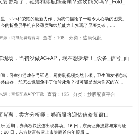
又要更新了，轻薄和续航能兼顾？这次能火吗？_Fold_
星、vivo和荣耀的最新力作，为我们描绘了一幅令人心动的图景。
今的折叠屏手机在轻薄度和续航能力上实现了显著突破，....
查看：
108
分类：
盛康优配
来源：纯旭配资端官网
翻车现场，当初没做AC+AP，现在想拆墙！_设备_信号_面
瞬间：卧室打游戏信号延迟，厨房刷视频突然卡顿，卫生间发消息转
路由器，却怎么也避免不了信号死角？很可能是因为你家的W....
查看：
125
分类：
炒股配资平台
来源：宝贷配资APP下载
本面背离，卖方分析师：券商股将迎估值修复窗口
孙永乐 近期，券商板块接连出现异动。16 日，东吴证券披露与东海证
；20 日，东方财富披露上市券商首份年报后....