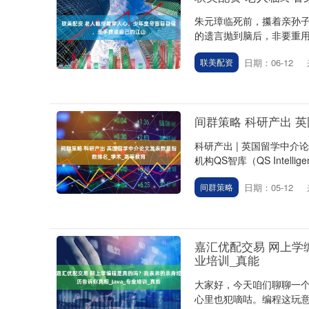
朱元璋临死前，攥着亲孙
的遗言抛到脑后，非要重用
日期：06-12
联美配资
间群策略 科研产出 
科研产出 | 英国留学中
机构QS智库（QS Intellig
日期：05-12
间群策略
嘉汇优配交易 网上学
业培训_真能
大家好，今天咱们聊聊一
心里也犯嘀咕。编程这玩意