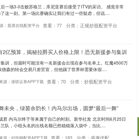
后一场3-0击败苏格兰，库尼亚赛后接受了ITV的采访。 感觉非常
了这一刻。第一场比赛确实让我们有过一些疑虑，但说....
查看：
77
分类：
正规炒股配资平台
源：股票在线配资平台
有2亿预算，揭秘拉爵买人价格上限！恐无新援参与集训
集训，但届时可能没有一名新援会出现在参与名单上。红魔4500万
埃德森的转会交易只差官宣，但他踢了世界杯需要休假....
查看：
70
分类：
炒股配资平台
来源：港联证券APP下载
巴舞未央，绿茵余韵长！内马尔出场，圆梦“最后一舞”
成君 内马尔终于等来属于自己的时刻。新华社发 北京时间6月25日
兰队，小组头名的出线名额已然稳稳落入袋中，当比....
查看：
183
分类：
盛康优配
来源：好投顾配资APP下载