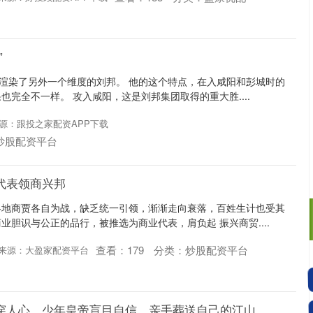
北证50
1134.24
3%
11.37
1.01%
”
”渲染了另外一个维度的刘邦。 他的这个特点，在入咸阳和彭城时的
也完全不一样。 攻入咸阳，这是刘邦集团取得的重大胜....
源：跟投之家配资APP下载
炒股配资平台
代表领商兴邦
各地商贾各自为战，缺乏统一引领，渐渐走向衰落，百姓生计也受其
业胆识与公正的品行，被推选为商业代表，肩负起 振兴商贸....
查看：
179
分类：
炒股配资平台
来源：大盈家配资平台
看穿人心，少年皇帝盲目自信，亲手葬送自己的江山