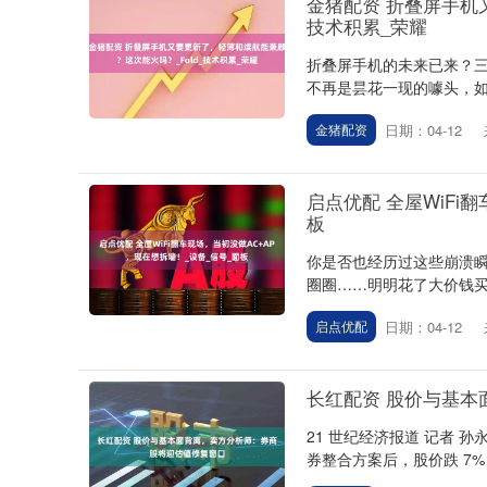
金猪配资 折叠屏手机
技术积累_荣耀
折叠屏手机的未来已来？三
不再是昙花一现的噱头，如
日期：04-12
金猪配资
启点优配 全屋WiFi
板
你是否也经历过这些崩溃
圈圈……明明花了大价钱买
日期：04-12
启点优配
长红配资 股价与基
21 世纪经济报道 记者 
券整合方案后，股价跌 7%