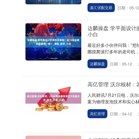
日期：05-1
嘉汇优配交易
达麟操盘 学平面设计
小白
最近好多小伙伴问我："想
圈摸爬滚打多年的老司机，
日期：05-12
达麟操盘
高亿管理 沃尔核材：
人民财讯7月21日电，沃尔
案为物理发泡技术和实心材料
日期：04-12
高忆管理