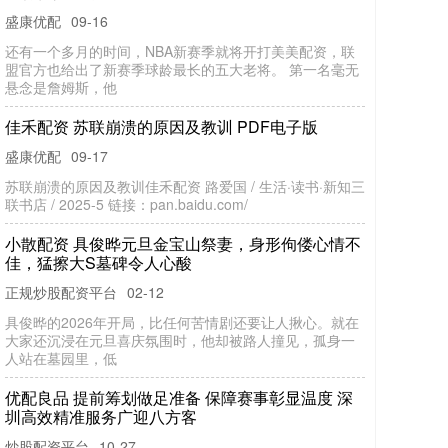
盛康优配
11-24
又一国际巨头在中国市场低头了普患配资。 近日，知名投
资机构CPE源峰宣布与汉堡王母公司RBI集团达成战略合
作，将向汉堡王