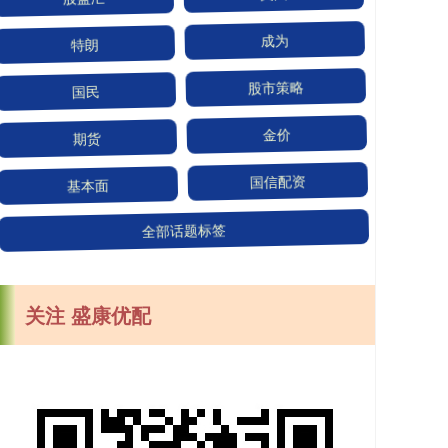
特朗
成为
国民
股市策略
期货
金价
基本面
国信配资
全部话题标签
关注 盛康优配