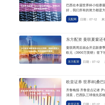
巴西在本届世界杯小组赛最
好，我们所有的努力都是为
日期：07-12
来
元配网
东方配资 曼联夏窗还
曼联两周后就会开启新赛季
欧元（3900万英镑）签下
日期：07-12
东方配资
欧皇证券 世界杯|桑
齐鲁晚报·齐鲁壹点记者 尹
清晨，巴西队三球领先苏格
日期：07-12
欧皇证券